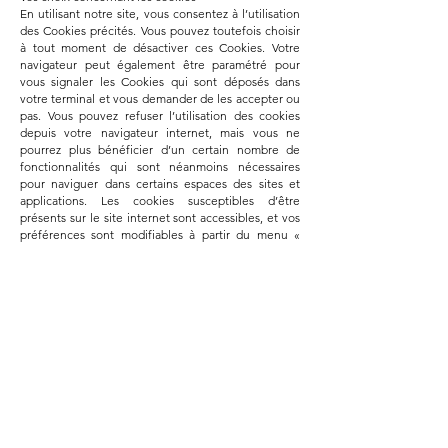
En utilisant notre site, vous consentez à l’utilisation
des Cookies précités. Vous pouvez toutefois choisir
à tout moment de désactiver ces Cookies. Votre
navigateur peut également être paramétré pour
vous signaler les Cookies qui sont déposés dans
votre terminal et vous demander de les accepter ou
pas. Vous pouvez refuser l’utilisation des cookies
depuis votre navigateur internet, mais vous ne
pourrez plus bénéficier d’un certain nombre de
fonctionnalités qui sont néanmoins nécessaires
pour naviguer dans certains espaces des sites et
applications. Les cookies susceptibles d’être
présents sur le site internet sont accessibles, et vos
préférences sont modifiables à partir du menu «
Modifier les réglages de cookie ».
Désactivation de tous les cookies
Chaque navigateur dispose de configurations
différentes. Elles sont explicitées par les liens ci-
dessous :
Microsoft Internet Explorer
https://support.microsoft.com/fr-
fr/help/17442/windows-internet-explorer-delete-
manage-cookies
Google Chrome
https://support.google.com/chrome/answer/95647